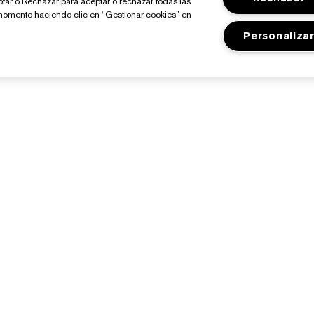
ptar o Rechazar para aceptar o rechazar todas las
momento haciendo clic en “Gestionar cookies” en
Personaliza
Sobre Estée Lauder
Tienda
Compromisos
Promociones
Empresa
Programa Estée Club
losario de Ingredientes
Buscador de Tiendas
Empleo