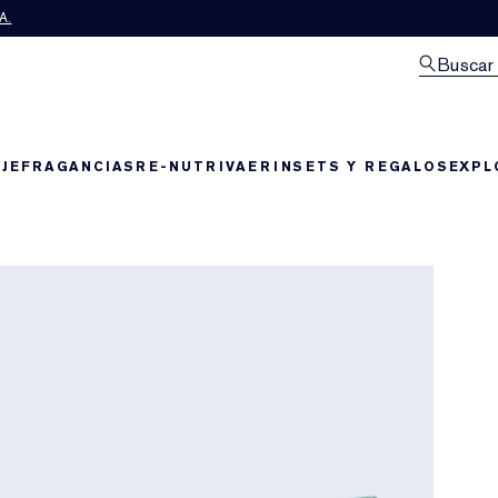
A.
Buscar
JE
FRAGANCIAS
RE-NUTRIV
AERIN
SETS Y REGALOS
EXPL