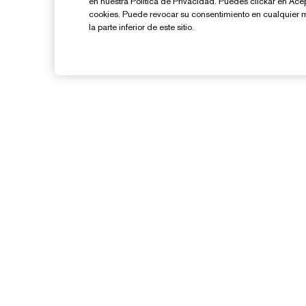
en nuestra Política de Privacidad. Puedes clickar en Ace
cookies. Puede revocar su consentimiento en cualquier 
la parte inferior de este sitio.
¿Necesitas Ayuda?
Contacto
Contactar Fabricante
Información del Envío
G
Devoluciones y Cambios
Preguntas Frecuentes
Chat en Vivo