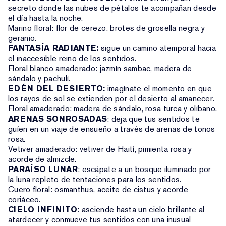
secreto donde las nubes de pétalos te acompañan desde
el día hasta la noche.
Marino floral: flor de cerezo, brotes de grosella negra y
geranio.
FANTASÍA RADIANTE:
sigue un camino atemporal hacia
el inaccesible reino de los sentidos.
Floral blanco amaderado: jazmín sambac, madera de
sándalo y pachulí.
EDÉN DEL DESIERTO:
imagínate el momento en que
los rayos de sol se extienden por el desierto al amanecer.
Floral amaderado: madera de sándalo, rosa turca y olíbano.
ARENAS SONROSADAS
: deja que tus sentidos te
guíen en un viaje de ensueño a través de arenas de tonos
rosa.
Vetiver amaderado: vetiver de Haití, pimienta rosa y
acorde de almizcle.
PARAÍSO LUNAR
: escápate a un bosque iluminado por
la luna repleto de tentaciones para los sentidos.
Cuero floral: osmanthus, aceite de cistus y acorde
coriáceo.
CIELO INFINITO
: asciende hasta un cielo brillante al
atardecer y conmueve tus sentidos con una inusual