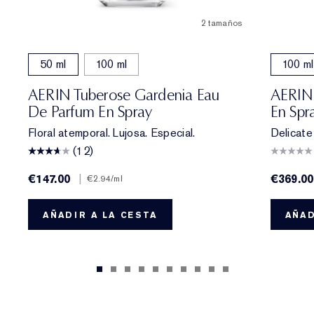
2 tamaños
50 ml
100 ml
100 ml
AERIN Tuberose Gardenia Eau
AERIN 
De Parfum En Spray
En Spr
Floral atemporal. Lujosa. Especial.
Delicate 
(12)
€147.00
|
€369.00
€2.94
/ml
AÑADIR A LA CESTA
AÑAD