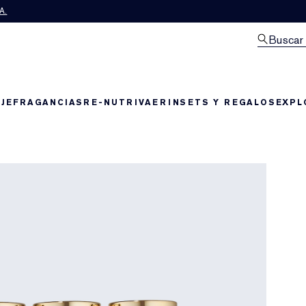
A.
Buscar
JE
FRAGANCIAS
RE-NUTRIV
AERIN
SETS Y REGALOS
EXPL