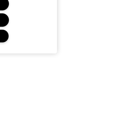
r
Privacidad Y Condiciones
Política de Privacidad
Términos Y Condiciones De
Venta
Términos De Uso
Condiciones del Programa
Estée Club