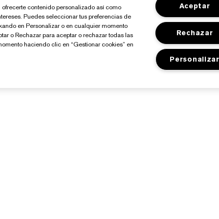
Aceptar
io, ofrecerte contenido personalizado así como
ntereses. Puedes seleccionar tus preferencias de
ickando en Personalizar o en cualquier momento
Rechazar
ptar o Rechazar para aceptar o rechazar todas las
momento haciendo clic en “Gestionar cookies” en
Personaliza
Sobre Estée Lauder
Tienda
Compromisos
Promociones
Empresa
Programa Estée Club
losario de Ingredientes
Buscador de Tiendas
Empleo