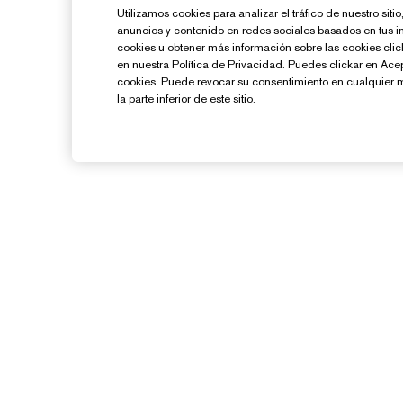
Utilizamos cookies para analizar el tráfico de nuestro sit
anuncios y contenido en redes sociales basados en tus i
cookies u obtener más información sobre las cookies cl
en nuestra Política de Privacidad. Puedes clickar en Ace
cookies. Puede revocar su consentimiento en cualquier 
la parte inferior de este sitio.
¿Necesitas Ayuda?
Contacto
Contactar Fabricante
Información del Envío
G
Devoluciones y Cambios
Preguntas Frecuentes
Chat en Vivo