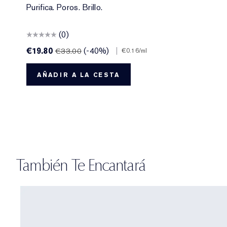
Purifica. Poros. Brillo.
(0)
€19.80
(-40%)
|
€33.00
€0.16
/ml
AÑADIR A LA CESTA
También Te Encantará