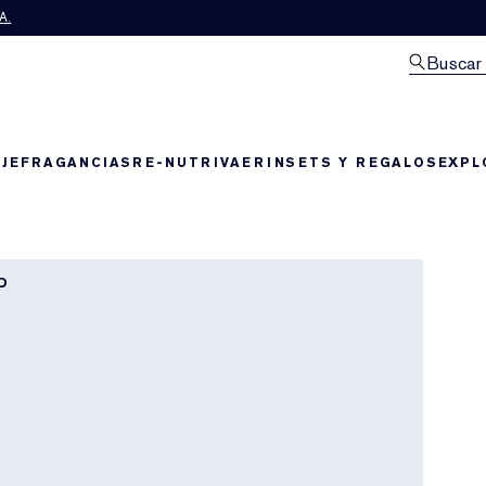
A.
Buscar
JE
FRAGANCIAS
RE-NUTRIV
AERIN
SETS Y REGALOS
EXPL
D