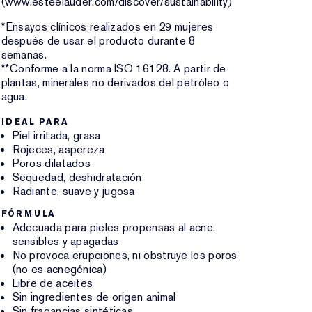
(www.esteelauder.com/discover/sustainability)
*Ensayos clínicos realizados en 29 mujeres
después de usar el producto durante 8
semanas.
**Conforme a la norma ISO 16128. A partir de
plantas, minerales no derivados del petróleo o
agua.
IDEAL PARA
Piel irritada, grasa
Rojeces, aspereza
Poros dilatados
Sequedad, deshidratación
Radiante, suave y jugosa
FÓRMULA
Adecuada para pieles propensas al acné,
sensibles y apagadas
No provoca erupciones, ni obstruye los poros
(no es acnegénica)
Libre de aceites
Sin ingredientes de origen animal
Sin fragancias sintéticas