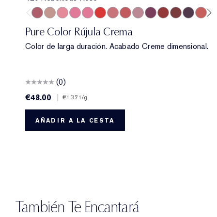
420 Rebellious Rose
826 Modern Muse
260 Eccentric
686 Confident
220 Powerful
816 Carnal
131 Bois De Rose
882 Guilty Pleasure
561 Intense Nude
440 Irresistible
541 LA Noir
697 Renegad
685 Midnig
360 Fi
60
Pure Color Rújula Crema
Color de larga duración. Acabado Creme dimensional.
(0)
€48.00
|
€13.71
/g
AÑADIR A LA CESTA
También Te Encantará