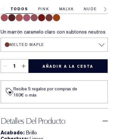
TODOS
PINK
MALVA
NUDE
RED
CORA
Melted Rose
Melted Scarlet
Melted Blush
Melted Melon
Melted Mauve
Melted Garnet
Melted Maple
Melted Tangerine
Un marrón caramelo claro con subtonos neutros
MELTED MAPLE
AÑADIR A LA CESTA
Recibe 5 regalos por compras de
160€ o más
Detalles Del Producto
Acabado:
Brillo
Cobertura:
Ligera