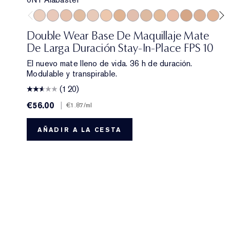
0N1 Alabaster
1C0 Shell
1N0 Porcelain
1W0 Warm Porcelain
1C1 Cool Bone
1N1 Ivory Nude
1W1 Bone
1C2 Petal
1N2 Ecru
1W2 Sand
2C0 Cool Vanilla
2W0 Warm Van
2C1 Pure 
2N1 D
2W
Double Wear Base De Maquillaje Mate
De Larga Duración Stay-In-Place FPS 10
El nuevo mate lleno de vida. 36 h de duración.
Modulable y transpirable.
(120)
€56.00
|
€1.87
/ml
AÑADIR A LA CESTA