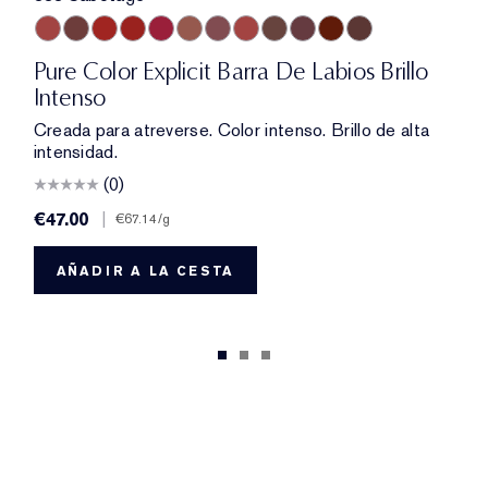
e
ht Kiss
erce
8 Uncontrollable
450 Insolent Plum
333 Sabotage
404 No Tomorrow
914 Adrenaline Rush
419 Playtime
915 Score to Settle
903 Wrong Number
119 Out of Time
940 Without Pause
902 Call 555
321 Shhhh...
222 Heat of the Mome
803 Second Glanc
Pure Color Explicit Barra De Labios Brillo
Intenso
Creada para atreverse. Color intenso. Brillo de alta
intensidad.
(0)
€47.00
|
€67.14
/g
AÑADIR A LA CESTA