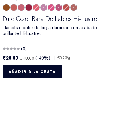
nt
e
111 Tiger Eye
546 Angel Lips
420 Rebellious Rose
563 Hot Kiss
566 Frosted Apricot
221 Pink Parfait
565 Starlit Pink
223 Candy
333 Persuasive
130 Slow Burn
Pure Color Bara De Labios Hi-Lustre
Llamativo color de larga duración con acabado
brillante Hi-Lustre.
(0)
€28.80
(-40%)
|
€
€48.00
€8.23
/g
AÑADIR A LA CESTA