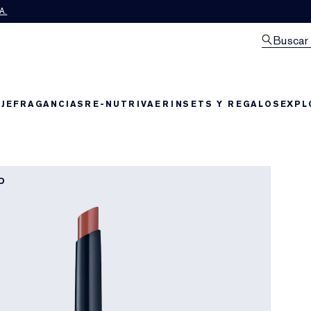
A.
Buscar
JE
FRAGANCIAS
RE-NUTRIV
AERIN
SETS Y REGALOS
EXPL
D