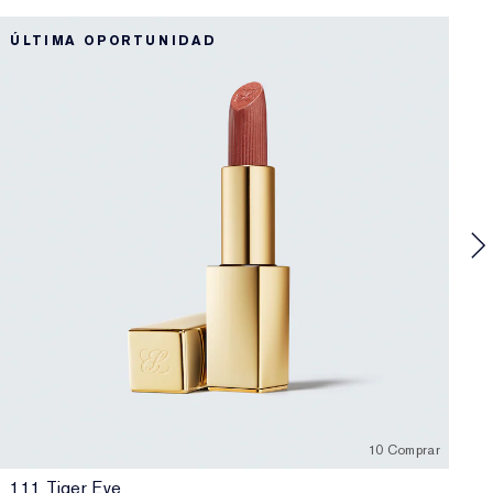
3
ÚLTIMA OPORTUNIDAD
P
C
m
10 Comprar
111 Tiger Eye