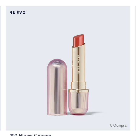
NUEVO
8 Comprar
700 Bloom Cocoon