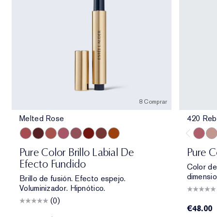
8 Comprar
Melted Rose
420 Reb
Melted Rose
Melted Scarlet
Melted Blush
Melted Melon
Melted Mauve
Melted Garnet
Melted Maple
Melted Tangerine
420 Re
826
Pure Color Brillo Labial De
Pure C
Efecto Fundido
Color de
dimensio
Brillo de fusión. Efecto espejo.
Voluminizador. Hipnótico.
(0)
€48.00