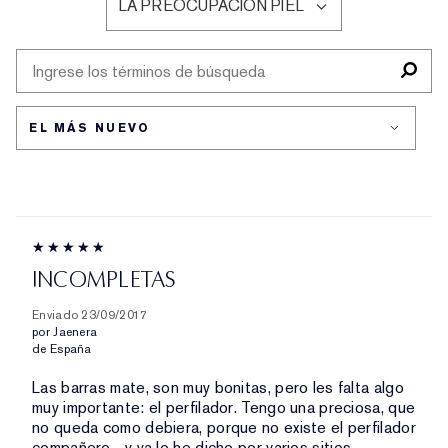
LA PREOCUPACIÓN PIEL
POR
FILTRAR
TIPO
RESEÑAS
DE
POR
PIEL
LA
PREOCUPACIÓN
PIEL
INCOMPLETAS
Enviado
23/09/2017
por
Jaenera
de
España
Las barras mate, son muy bonitas, pero les falta algo
muy importante: el perfilador. Tengo una preciosa, que
no queda como debiera, porque no existe el perfilador
compañero... y ya lo he dicho por varios sitios...