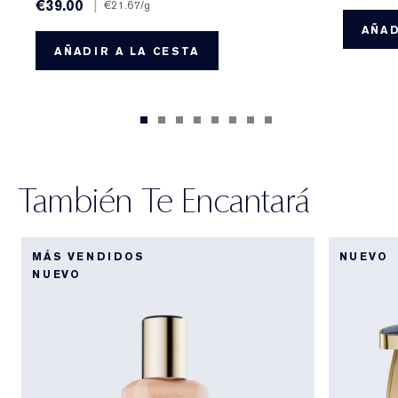
€39.00
|
€21.67
/g
AÑAD
AÑADIR A LA CESTA
También Te Encantará
MÁS VENDIDOS
NUEVO
NUEVO