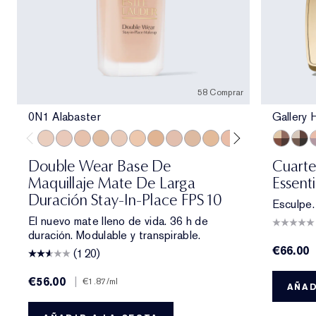
58 Comprar
0N1 Alabaster
Gallery 
0N1 Alabaster
1C0 Shell
1N0 Porcelain
1W0 Warm Porcelain
1C1 Cool Bone
1N1 Ivory Nude
1W1 Bone
1C2 Petal
1N2 Ecru
1W2 Sand
2C0 Cool Vanilla
2W0 Warm Vanil
2C1 Pure B
Gallery 
2N1 Des
Pren
2W1
P
Double Wear Base De
Cuarte
Maquillaje Mate De Larga
Essenti
Duración Stay-In-Place FPS 10
Esculpe. 
El nuevo mate lleno de vida. 36 h de
duración. Modulable y transpirable.
€66.00
(120)
€56.00
|
€1.87
/ml
AÑAD