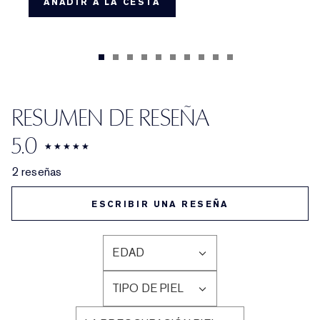
AÑADIR A LA CESTA
RESUMEN DE RESEÑA
5.0
2 reseñas
ESCRIBIR UNA RESEÑA
EDAD
FILTRAR
RESEÑAS
TIPO DE PIEL
POR
FILTRAR
EDAD
RESEÑAS