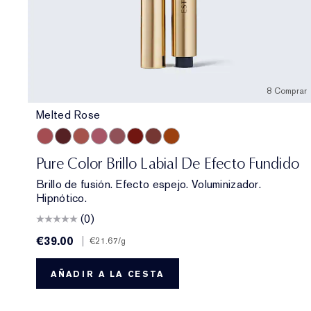
8 Comprar
Melted Rose
Melted Rose
Melted Scarlet
Melted Blush
Melted Melon
Melted Mauve
Melted Garnet
Melted Maple
Melted Tangerine
Pure Color Brillo Labial De Efecto Fundido
Brillo de fusión. Efecto espejo. Voluminizador.
Hipnótico.
(0)
€39.00
|
€21.67
/g
AÑADIR A LA CESTA