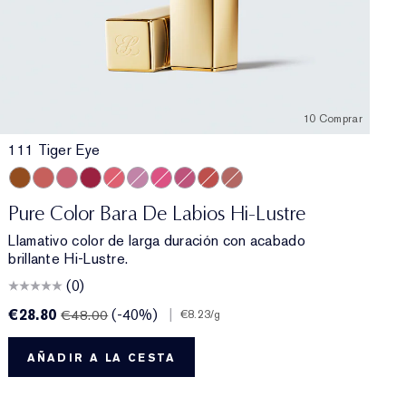
10 Comprar
111 Tiger Eye
Kiss
e
ncontrollable
0 Insolent Plum
111 Tiger Eye
546 Angel Lips
420 Rebellious Rose
563 Hot Kiss
566 Frosted Apricot
221 Pink Parfait
565 Starlit Pink
223 Candy
333 Persuasive
130 Slow Burn
Pure Color Bara De Labios Hi-Lustre
Llamativo color de larga duración con acabado
brillante Hi-Lustre.
(0)
€28.80
(-40%)
|
€
€48.00
€8.23
/g
AÑADIR A LA CESTA