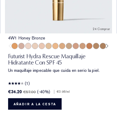
24 Comprar
4W1 Honey Bronze
illa
Beige
esert Beige
1 Dawn
2W1.5 Natural Suede
2C2 Pale Almond
4W1 Honey Bronze
2N2 Buff
3C2 Pebble
2W2 Rattan
1N0 Porcelain
2C3 Fresco
1N2 Ecru
3C0 Cool Crème
2C3 Fresco
3N1 Ivory Beige
1W2 Sand
3W1 Tawny
2W1 Dawn
3W1.5 Fawn
3W1 Tawny
3C2 Pebble
3W2 Cashew
3N2 Wheat
3N2 Wheat
3W2 Cashew
4N1 Shell Beige
3C3 Sandbar
5W1 Bronze
4C1 Outdoor 
5W2 Rich Ca
4N1 Shell 
6N2 Moc
4W1 Ho
6W1 
4N2
7N
Futurist Hydra Rescue Maquillaje
Hidratante Con SPF 45
Un maquillaje impecable que cuida en serio la piel.
(1)
€34.20
(-40%)
|
€57.00
€0.98
/ml
AÑADIR A LA CESTA