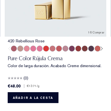
16 Comprar
420 Rebellious Rose
420 Rebellious Rose
826 Modern Muse
260 Eccentric
686 Confident
220 Powerful
816 Carnal
131 Bois De Rose
882 Guilty Pleasure
561 Intense Nude
440 Irresistible
541 LA Noir
697 Renegade
685 Midnight 
360 Fierc
608 U
45
Pure Color Rújula Crema
Color de larga duración. Acabado Creme dimensional.
(0)
€48.00
|
€13.71
/g
AÑADIR A LA CESTA