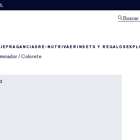
A.
Buscar
JE
FRAGANCIAS
RE-NUTRIV
AERIN
SETS Y REGALOS
EXPL
uminador
/
Colorete
D