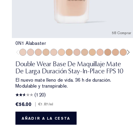
58 Comprar
0N1 Alabaster
0N1 Alabaster
1C0 Shell
1N0 Porcelain
1W0 Warm Porcelain
1C1 Cool Bone
1N1 Ivory Nude
1W1 Bone
1C2 Petal
1N2 Ecru
1W2 Sand
2C0 Cool Vanilla
2W0 Warm Van
2C1 Pure 
2N1 D
2W
Double Wear Base De Maquillaje Mate
De Larga Duración Stay-In-Place FPS 10
El nuevo mate lleno de vida. 36 h de duración.
Modulable y transpirable.
(120)
€56.00
|
€1.87
/ml
AÑADIR A LA CESTA