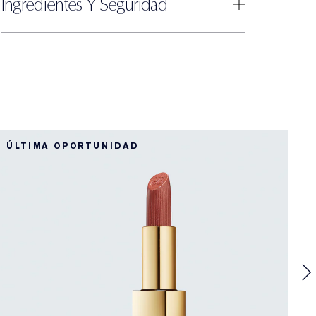
Ingredientes Y Seguridad
3
ÚLTIMA OPORTUNIDAD
N
3
P
I
C
i