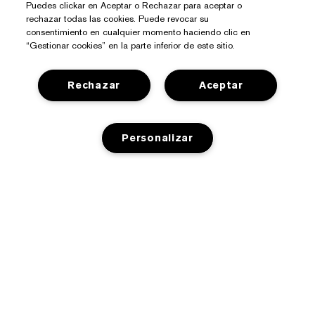
Puedes clickar en Aceptar o Rechazar para aceptar o
rechazar todas las cookies. Puede revocar su
consentimiento en cualquier momento haciendo clic en
“Gestionar cookies” en la parte inferior de este sitio.
Rechazar
Aceptar
¿Necesitas Ayuda?
Personalizar
Contacto
Sobre Estée Lauder
Contactar Fabricante
Compromisos
Información del Envío
AGOTADO
Tienda
Empresa
Devoluciones y Cambios
Promociones
Glosario de Ingredientes
Preguntas Frecuentes
Privacidad Y Condiciones
Programa Estée Club
Empleo
Chat en Vivo
Política de Privacidad
Buscador de Tiendas
Términos Y Condiciones De Venta