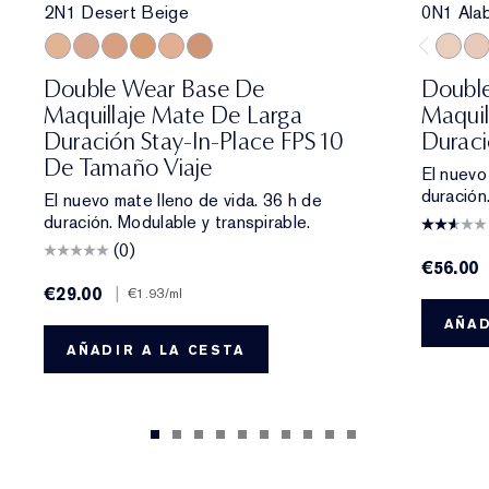
2N1 Desert Beige
0N1 Ala
2N1 Desert Beige
2C2 Pale Almond
3N1 Ivory Beige
3W1 Tawny
3C2 Pebble
4N1 Shell Beige
0N1 Al
1C0
Double Wear Base De
Doubl
Maquillaje Mate De Larga
Maquil
Duración Stay-In-Place FPS 10
Duraci
De Tamaño Viaje
El nuevo
duración
El nuevo mate lleno de vida. 36 h de
duración. Modulable y transpirable.
(0)
€56.00
€29.00
|
€1.93
/ml
AÑAD
AÑADIR A LA CESTA