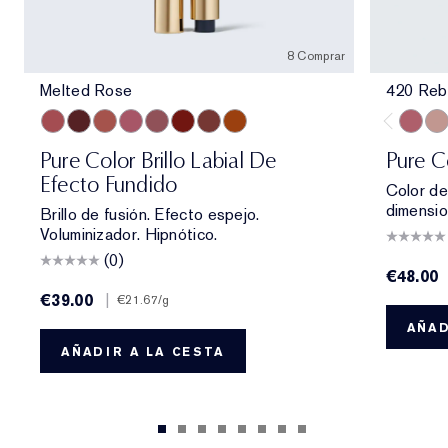
8 Comprar
Melted Rose
420 Reb
Melted Rose
Melted Scarlet
Melted Blush
Melted Melon
Melted Mauve
Melted Garnet
Melted Maple
Melted Tangerine
420 Re
826
Pure Color Brillo Labial De
Pure C
Efecto Fundido
Color de
dimensio
Brillo de fusión. Efecto espejo.
Voluminizador. Hipnótico.
(0)
€48.00
€39.00
|
€21.67
/g
AÑAD
AÑADIR A LA CESTA