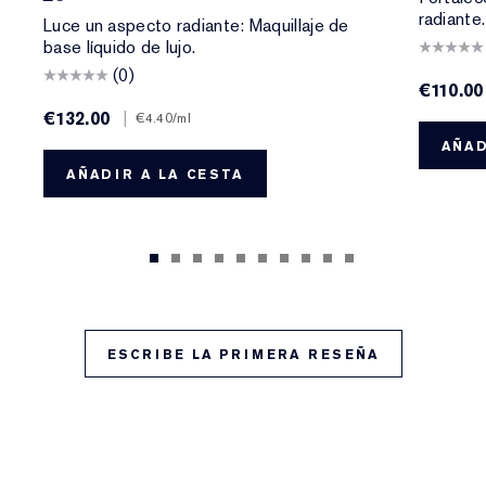
radiante.
Luce un aspecto radiante: Maquillaje de
base líquido de lujo.
(0)
€110.00
€132.00
|
€4.40
/ml
AÑAD
AÑADIR A LA CESTA
ESCRIBE LA PRIMERA RESEÑA