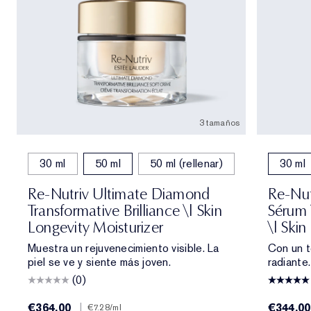
3 tamaños
30 ml
50 ml
50 ml (rellenar)
30 ml
Re-Nutriv Ultimate Diamond
Re-Nut
Transformative Brilliance \| Skin
Sérum 
Longevity Moisturizer
\| Skin
Muestra un rejuvenecimiento visible. La
Con un t
piel se ve y siente más joven.
radiante
(0)
€364.00
|
€344.00
€7.28
/ml