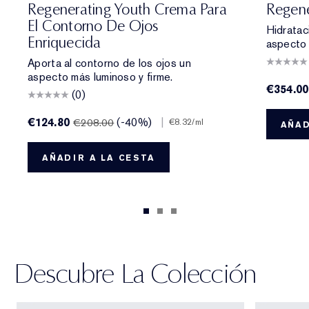
Regenerating Youth Crema Para
Regene
El Contorno De Ojos
Hidrataci
Enriquecida
aspecto 
Aporta al contorno de los ojos un
aspecto más luminoso y firme.
€354.00
(0)
€124.80
(-40%)
|
€208.00
€8.32
/ml
AÑAD
AÑADIR A LA CESTA
Descubre La Colección