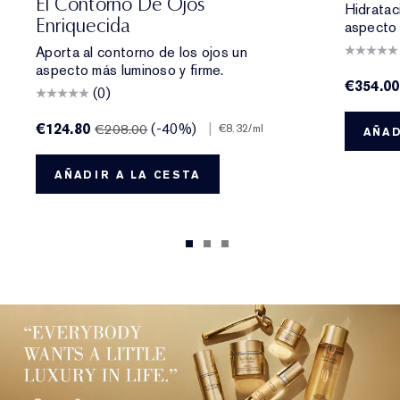
El Contorno De Ojos
Hidrataci
Enriquecida
aspecto 
Aporta al contorno de los ojos un
aspecto más luminoso y firme.
€354.00
(0)
€124.80
(-40%)
|
€208.00
€8.32
/ml
AÑAD
AÑADIR A LA CESTA