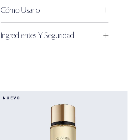
Cómo Usarlo
Ingredientes Y Seguridad
NUEVO
R
H
D