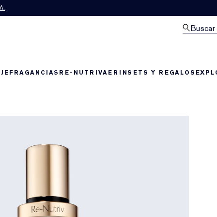
A.
Buscar
JE
FRAGANCIAS
RE-NUTRIV
AERIN
SETS Y REGALOS
EXPL