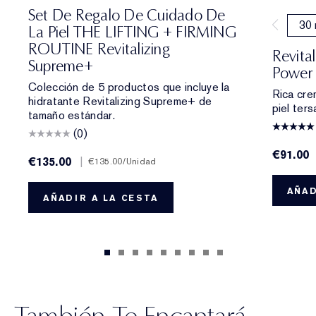
Set De Regalo De Cuidado De
30 
La Piel THE LIFTING + FIRMING
ROUTINE Revitalizing
Revita
Supreme+
Power 
Colección de 5 productos que incluye la
Rica crem
hidratante Revitalizing Supreme+ de
piel ters
tamaño estándar.
(0)
€91.00
€135.00
|
€135.00
/Unidad
AÑAD
AÑADIR A LA CESTA
También Te Encantará