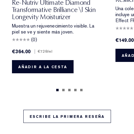
Re-Nutriv Ultimate Diamond
Una cole
Transformative Brilliance \| Skin
incluye u
Longevity Moisturizer
Effect F
Muestra un rejuvenecimiento visible. La
piel se ve y siente más joven.
(0)
€149.00
€364.00
|
€7.28
/ml
AÑAD
AÑADIR A LA CESTA
ESCRIBE LA PRIMERA RESEÑA