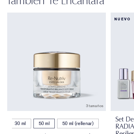
NUEVO
3 tamaños
Set De
30 ml
50 ml
50 ml (rellenar)
RADI
Resilie