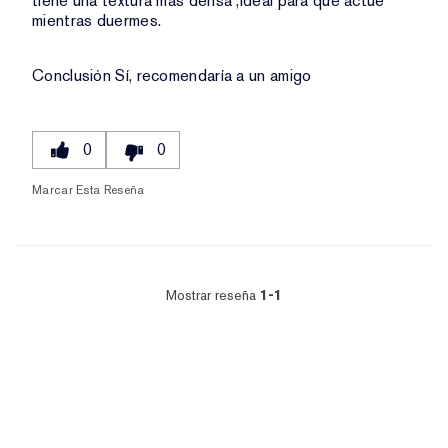
tiene una textura màs densa ,ideal para que actúe
mientras duermes.
Conclusión
Sí, recomendaría a un amigo
0
0
Marcar Esta Reseña
Mostrar reseña
1-1