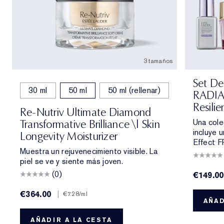
3 tamaños
Set De
30 ml
50 ml
50 ml (rellenar)
RADI
Resilie
Re-Nutriv Ultimate Diamond
Una cole
Transformative Brilliance \| Skin
incluye u
Longevity Moisturizer
Effect F
Muestra un rejuvenecimiento visible. La
piel se ve y siente más joven.
(0)
€149.00
€364.00
|
€7.28
/ml
AÑAD
AÑADIR A LA CESTA