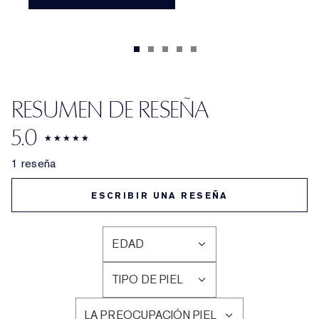
RESUMEN DE RESEÑA
5.0
1 reseña
ESCRIBIR UNA RESEÑA
EDAD
FILTRAR
RESEÑAS
TIPO DE PIEL
POR
FILTRAR
EDAD
RESEÑAS
LA PREOCUPACIÓN PIEL
POR