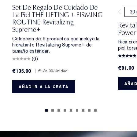
Set De Regalo De Cuidado De
30 
La Piel THE LIFTING + FIRMING
ROUTINE Revitalizing
Revita
Supreme+
Power 
Colección de 5 productos que incluye la
Rica crem
hidratante Revitalizing Supreme+ de
piel ters
tamaño estándar.
(0)
€91.00
€135.00
|
€135.00
/Unidad
AÑAD
AÑADIR A LA CESTA