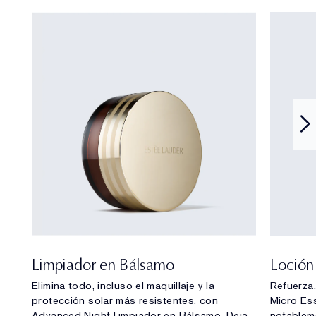
Limpiador en Bálsamo
Loción
Elimina todo, incluso el maquillaje y la
Refuerza.
protección solar más resistentes, con
Micro Es
Advanced Night Limpiador en Bálsamo. Deja
notableme