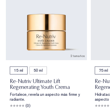
2 tamaños
15 ml
50 ml
75 ml
Re-Nutriv Ultimate Lift
Re-Nut
Regenerating Youth Crema
Regene
Fortalece, revela un aspecto más firme y
Hidrataci
radiante.
aspecto 
(0)