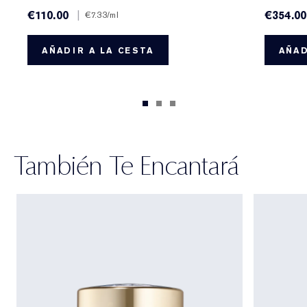
€110.00
|
€354.00
€7.33
/ml
AÑADIR A LA CESTA
AÑAD
También Te Encantará