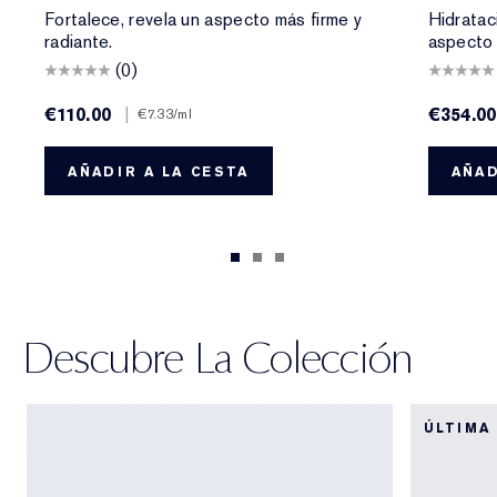
Fortalece, revela un aspecto más firme y
Hidrataci
radiante.
aspecto 
(0)
€110.00
|
€354.00
€7.33
/ml
AÑADIR A LA CESTA
AÑAD
Descubre La Colección
ÚLTIMA