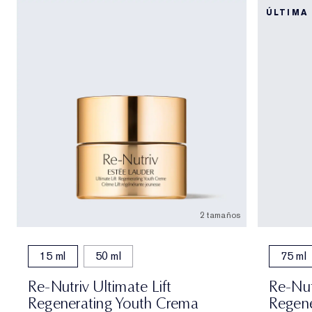
ÚLTIMA
2 tamaños
15 ml
50 ml
75 ml
Re-Nutriv Ultimate Lift
Re-Nut
Regenerating Youth Crema
Regene