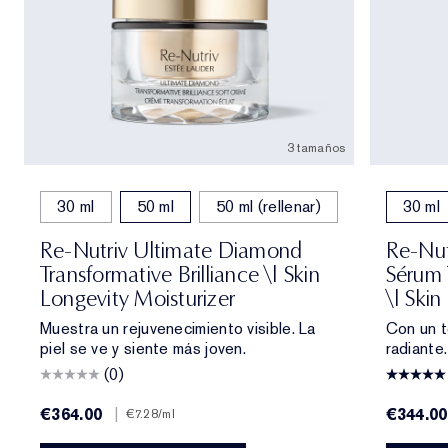
3 tamaños
30 ml
50 ml
50 ml (rellenar)
30 ml
Re-Nutriv Ultimate Diamond
Re-Nut
Transformative Brilliance \| Skin
Sérum 
Longevity Moisturizer
\| Skin
Muestra un rejuvenecimiento visible. La
Con un t
piel se ve y siente más joven.
radiante
(0)
€364.00
|
€344.00
€7.28
/ml