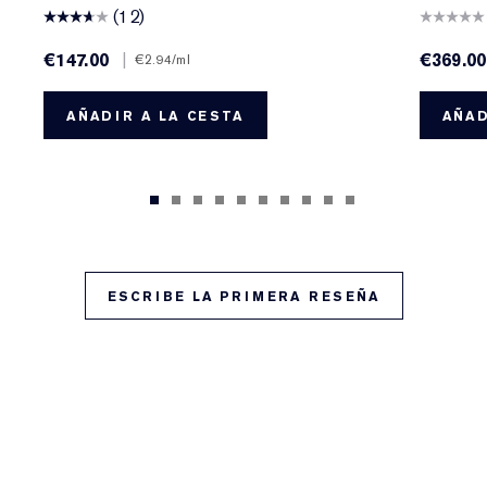
(12)
€147.00
|
€369.00
€2.94
/ml
AÑADIR A LA CESTA
AÑAD
ESCRIBE LA PRIMERA RESEÑA