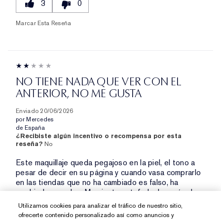
3
0
Marcar Esta Reseña
NO TIENE NADA QUE VER CON EL
ANTERIOR, NO ME GUSTA
Enviado
20/06/2026
por
Mercedes
de
España
¿Recibiste algún incentivo o recompensa por esta
reseña?
No
Este maquillaje queda pegajoso en la piel, el tono a
pesar de decir en su página y cuando vasa comprarlo
en las tiendas que no ha cambiado es falso, ha
cambiado y mucho,. Me siento estafada después de
gastarme lo que vale y que el tono quede tan oscuro
Utilizamos cookies para analizar el tráfico de nuestro sitio,
que no puedo usarlo. Siempre he usado 3w1 y el
ofrecerte contenido personalizado así como anuncios y