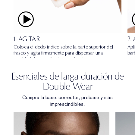
1. AGITAR
2.
Coloca el dedo índice sobre la parte superior del
Apl
frasco y agita firmemente para dispensar una
barb
cantidad del tamaño de un guisante.
Esenciales de larga duración de
Double Wear
Compra la base, corrector, prebase y más
imprescindibles.