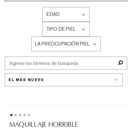
EDAD
FILTRAR
RESEÑAS
TIPO DE PIEL
POR
FILTRAR
EDAD
RESEÑAS
LA PREOCUPACIÓN PIEL
POR
FILTRAR
TIPO
RESEÑAS
DE
POR
PIEL
LA
PREOCUPACIÓN
PIEL
MAQUILLAJE HORRIBLE