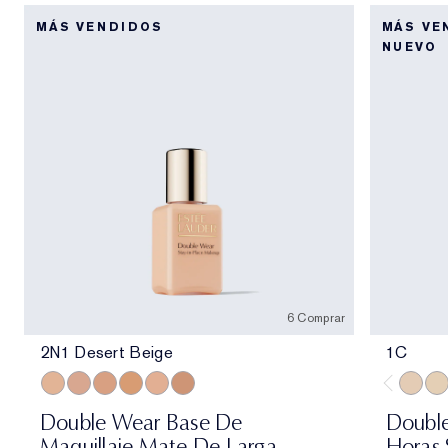
MÁS VENDIDOS
MÁS VE
NUEVO
6 Comprar
2N1 Desert Beige
1C
2N1 Desert Beige
2C2 Pale Almond
3N1 Ivory Beige
3W1 Tawny
3C2 Pebble
4N1 Shell Beige
1C
1N
Double Wear Base De
Double
Maquillaje Mate De Larga
Horas 