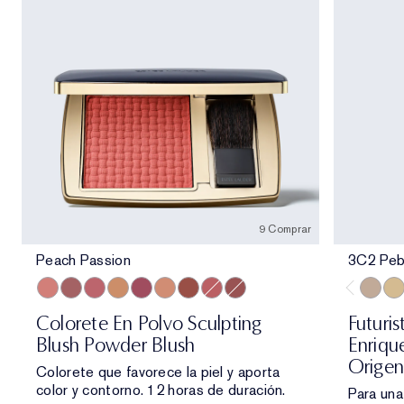
9 Comprar
Peach Passion
3C2 Peb
Peach Passion
Rebellious Rose
Pink Kiss
Magnetic Glow
Untamed Plum
Sensuous Rose
Eccentric Amber
Sublime Spice
Hypnotic Copper
3C2 Pe
1C1
Colorete En Polvo Sculpting
Futuri
Blush Powder Blush
Enriqu
Origen
Colorete que favorece la piel y aporta
color y contorno. 12 horas de duración.
Para una