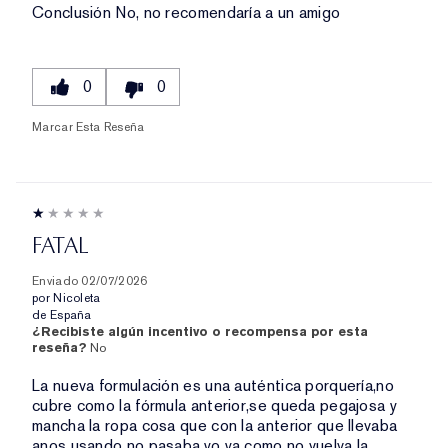
Conclusión
No, no recomendaría a un amigo
0
0
Marcar Esta Reseña
FATAL
Enviado
02/07/2026
por
Nicoleta
de
España
¿Recibiste algún incentivo o recompensa por esta
reseña?
No
La nueva formulación es una auténtica porquería,no
cubre como la fórmula anterior,se queda pegajosa y
mancha la ropa cosa que con la anterior que llevaba
anos usando no pasaba.yo ya como no vuelva la