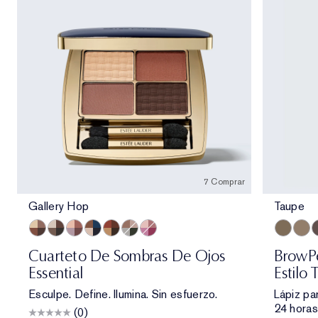
7 Comprar
Gallery Hop
Taupe
Gallery Hop
Prenup
Power Brunch
Poolside
Getaway
Money Moves
Happiest Hour
Taupe
Cool
B
Cuarteto De Sombras De Ojos
BrowPe
Essential
Estilo
Esculpe. Define. Ilumina. Sin esfuerzo.
Lápiz par
24 horas
(0)