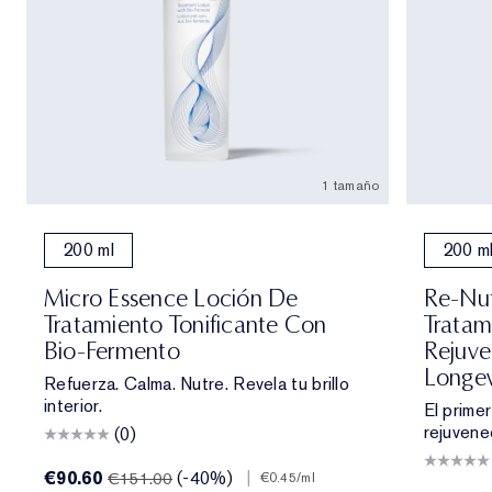
1 tamaño
200 ml
200 m
Micro Essence Loción De
Re-Nut
Tratamiento Tonificante Con
Tratam
Bio-Fermento
Rejuve
Longev
Refuerza. Calma. Nutre. Revela tu brillo
interior.
El prime
rejuvenec
(0)
€90.60
(-40%)
|
€151.00
€0.45
/ml