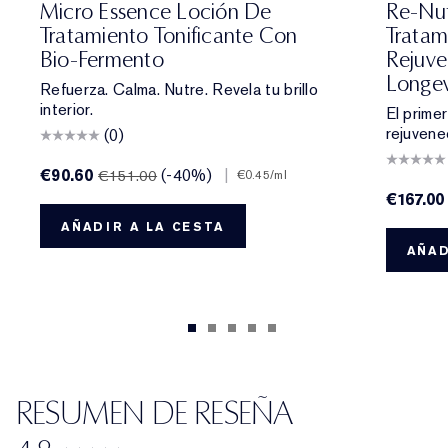
Micro Essence Loción De
Re-Nut
Tratamiento Tonificante Con
Tratam
Bio-Fermento
Rejuve
Longev
Refuerza. Calma. Nutre. Revela tu brillo
interior.
El prime
rejuvenec
(0)
€90.60
(-40%)
|
€151.00
€0.45
/ml
€167.00
AÑADIR A LA CESTA
AÑAD
RESUMEN DE RESEÑA