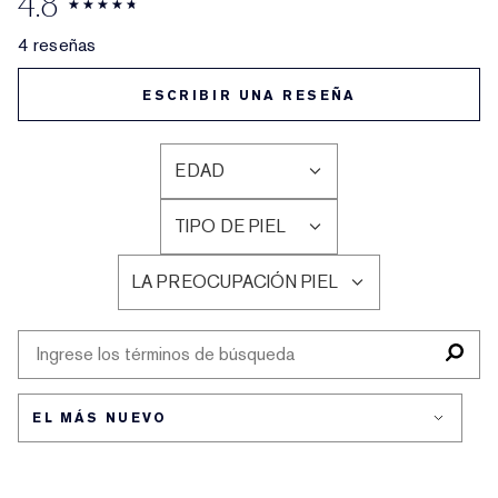
4.8
4 reseñas
ESCRIBIR UNA RESEÑA
EDAD
FILTRAR
RESEÑAS
TIPO DE PIEL
POR
FILTRAR
EDAD
RESEÑAS
LA PREOCUPACIÓN PIEL
POR
FILTRAR
TIPO
RESEÑAS
DE
POR
PIEL
LA
PREOCUPACIÓN
PIEL