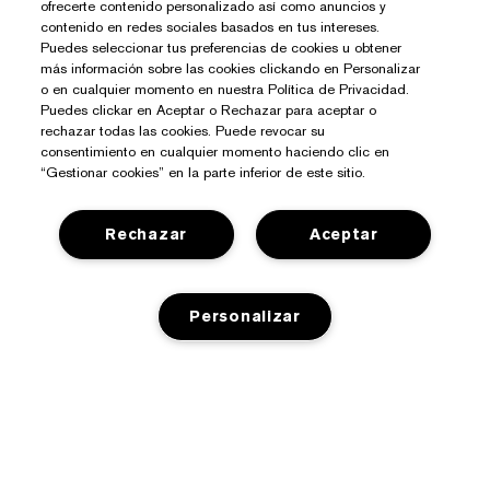
ofrecerte contenido personalizado así como anuncios y
contenido en redes sociales basados en tus intereses.
Puedes seleccionar tus preferencias de cookies u obtener
más información sobre las cookies clickando en Personalizar
o en cualquier momento en nuestra Política de Privacidad.
Puedes clickar en Aceptar o Rechazar para aceptar o
rechazar todas las cookies. Puede revocar su
consentimiento en cualquier momento haciendo clic en
“Gestionar cookies” en la parte inferior de este sitio.
Rechazar
Aceptar
¿Necesitas Ayuda?
Contacto
Personalizar
Sobre Estée Lauder
Contactar Fabricante
Compromisos
Información del Envío
Tienda
AÑADIR A LA CESTA
Empresa
Devoluciones y Cambios
Promociones
Glosario de Ingredientes
Preguntas Frecuentes
Privacidad Y Condiciones