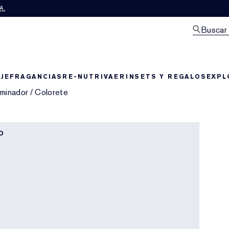
A.
Buscar
JE
FRAGANCIAS
RE-NUTRIV
AERIN
SETS Y REGALOS
EXPL
uminador
/
Colorete
D