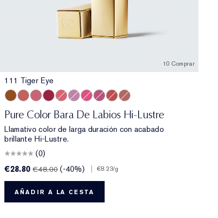
10 Comprar
111 Tiger Eye
Kiss
e
ncontrollable
0 Insolent Plum
111 Tiger Eye
546 Angel Lips
420 Rebellious Rose
563 Hot Kiss
566 Frosted Apricot
221 Pink Parfait
565 Starlit Pink
223 Candy
333 Persuasive
130 Slow Burn
Pure Color Bara De Labios Hi-Lustre
Llamativo color de larga duración con acabado
brillante Hi-Lustre.
(0)
€28.80
(-40%)
|
€
€48.00
€8.23
/g
AÑADIR A LA CESTA