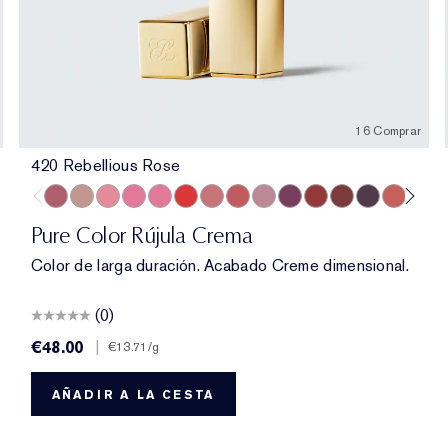
16 Comprar
420 Rebellious Rose
420 Rebellious Rose
826 Modern Muse
260 Eccentric
686 Confident
220 Powerful
816 Carnal
131 Bois De Rose
882 Guilty Pleasure
561 Intense Nude
440 Irresistible
541 LA Noir
697 Renegade
685 Midnight 
360 Fierc
608 U
45
Pure Color Rújula Crema
Color de larga duración. Acabado Creme dimensional.
(0)
€48.00
|
€13.71
/g
AÑADIR A LA CESTA