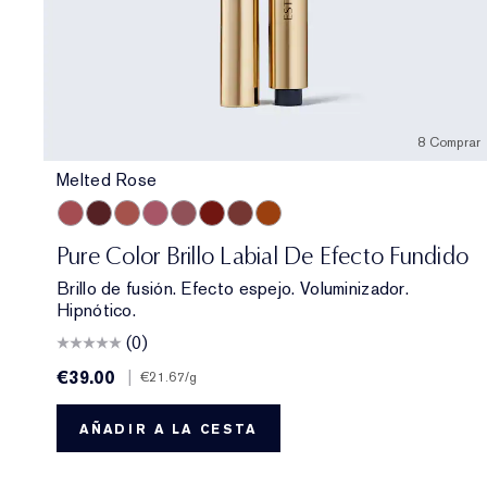
8 Comprar
Melted Rose
Melted Rose
Melted Scarlet
Melted Blush
Melted Melon
Melted Mauve
Melted Garnet
Melted Maple
Melted Tangerine
Pure Color Brillo Labial De Efecto Fundido
Brillo de fusión. Efecto espejo. Voluminizador.
Hipnótico.
(0)
€39.00
|
€21.67
/g
AÑADIR A LA CESTA