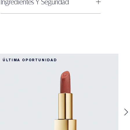
Ingredientes Y Seguridad
3
ÚLTIMA OPORTUNIDAD
N
3
P
I
C
i