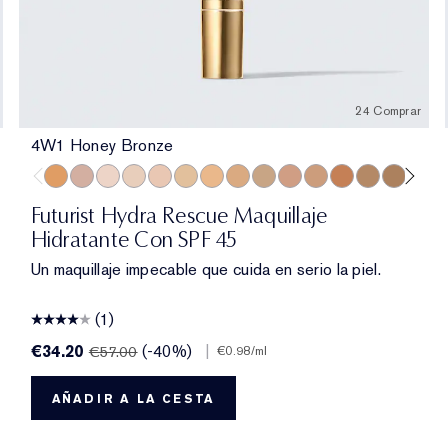
24 Comprar
4W1 Honey Bronze
illa
Beige
esert Beige
1 Dawn
2W1.5 Natural Suede
2C2 Pale Almond
4W1 Honey Bronze
2N2 Buff
3C2 Pebble
2W2 Rattan
1N0 Porcelain
2C3 Fresco
1N2 Ecru
3C0 Cool Crème
2C3 Fresco
3N1 Ivory Beige
1W2 Sand
3W1 Tawny
2W1 Dawn
3W1.5 Fawn
3W1 Tawny
3C2 Pebble
3W2 Cashew
3N2 Wheat
3N2 Wheat
3W2 Cashew
4N1 Shell Beige
3C3 Sandbar
5W1 Bronze
4C1 Outdoor 
5W2 Rich Ca
4N1 Shell 
6N2 Moc
4W1 Ho
6W1 
4N2
7N
Futurist Hydra Rescue Maquillaje
Hidratante Con SPF 45
Un maquillaje impecable que cuida en serio la piel.
(1)
€34.20
(-40%)
|
€57.00
€0.98
/ml
AÑADIR A LA CESTA