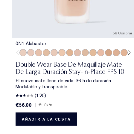
58 Comprar
0N1 Alabaster
0N1 Alabaster
1C0 Shell
1N0 Porcelain
1W0 Warm Porcelain
1C1 Cool Bone
1N1 Ivory Nude
1W1 Bone
1C2 Petal
1N2 Ecru
1W2 Sand
2C0 Cool Vanilla
2W0 Warm Van
2C1 Pure 
2N1 D
2W
Double Wear Base De Maquillaje Mate
De Larga Duración Stay-In-Place FPS 10
El nuevo mate lleno de vida. 36 h de duración.
Modulable y transpirable.
(120)
€56.00
|
€1.87
/ml
AÑADIR A LA CESTA