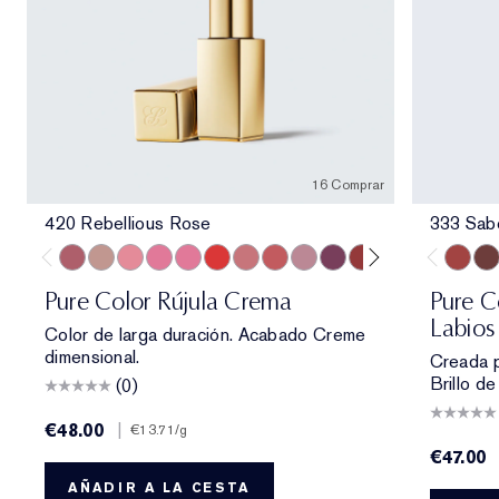
16 Comprar
420 Rebellious Rose
333 Sab
420 Rebellious Rose
826 Modern Muse
260 Eccentric
686 Confident
220 Powerful
816 Carnal
131 Bois De Rose
882 Guilty Pleasure
561 Intense Nude
440 Irresistible
541 LA Noir
697 Renegade
685 Midnigh
360 Fie
333 Sa
608 
404
Pure Color Rújula Crema
Pure C
Labios 
Color de larga duración. Acabado Creme
dimensional.
Creada p
Brillo de
(0)
€48.00
|
€13.71
/g
€47.00
AÑADIR A LA CESTA