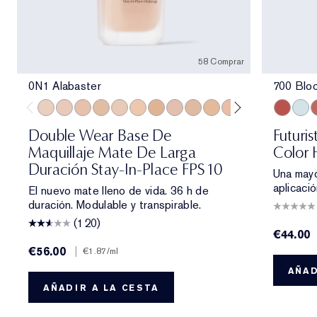
58 Comprar
0N1 Alabaster
700 Blo
0N1 Alabaster
1C0 Shell
1N0 Porcelain
1W0 Warm Porcelain
1C1 Cool Bone
1N1 Ivory Nude
1W1 Bone
1C2 Petal
1N2 Ecru
1W2 Sand
2C0 Cool Vanilla
2W0 Warm Vanil
2C1 Pure B
700 Blo
2N1 Des
709 
2W1
7
Double Wear Base De
Futuri
Maquillaje Mate De Larga
Color
Duración Stay-In-Place FPS 10
Una mayo
aplicaci
El nuevo mate lleno de vida. 36 h de
duración. Modulable y transpirable.
(120)
€44.00
€56.00
|
€1.87
/ml
AÑAD
AÑADIR A LA CESTA