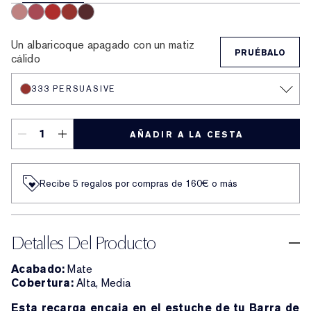
836 Love Bite
888 Power Kiss
699 Thrill Me
333 Persuasive
682 After Hours
Un albaricoque apagado con un matiz
PRUÉBALO
cálido
333 PERSUASIVE
AÑADIR A LA CESTA
Recibe 5 regalos por compras de 160€ o más
Detalles Del Producto
Acabado:
Mate
Cobertura:
Alta, Media
Esta recarga encaja en el estuche de tu Barra de