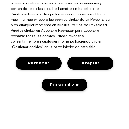
ofrecerte contenido personalizado así como anuncios y
contenido en redes sociales basados en tus intereses.
Puedes seleccionar tus preferencias de cookies u obtener
más información sobre las cookies clickando en Personalizar
o en cualquier momento en nuestra Política de Privacidad.
Puedes clickar en Aceptar o Rechazar para aceptar o
rechazar todas las cookies. Puede revocar su
consentimiento en cualquier momento haciendo clic en
“Gestionar cookies” en la parte inferior de este sitio.
Rechazar
Aceptar
¿Necesitas Ayuda?
Personalizar
Contacto
Sobre Estée Lauder
Contactar Fabricante
Compromisos
Información del Envío
Tienda
AÑADIR A LA CESTA
Empresa
Devoluciones y Cambios
Promociones
Glosario de Ingredientes
Preguntas Frecuentes