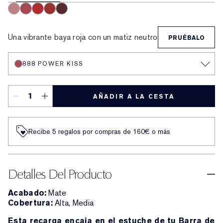
836 Love Bite
888 Power Kiss
699 Thrill Me
333 Persuasive
682 After Hours
Una vibrante baya roja con un matiz neutro
PRUÉBALO
888 POWER KISS
AÑADIR A LA CESTA
Recibe 5 regalos por compras de 160€ o más
Detalles Del Producto
Acabado:
Mate
Cobertura:
Alta, Media
Esta recarga encaja en el estuche de tu Barra de