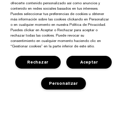
ofrecerte contenido personalizado así como anuncios y
contenido en redes sociales basados en tus intereses.
Puedes seleccionar tus preferencias de cookies u obtener
más información sobre las cookies clickando en Personalizar
o en cualquier momento en nuestra Política de Privacidad.
Puedes clickar en Aceptar o Rechazar para aceptar o
rechazar todas las cookies. Puede revocar su
consentimiento en cualquier momento haciendo clic en
“Gestionar cookies” en la parte inferior de este sitio.
Rechazar
Aceptar
¿Necesitas Ayuda?
Personalizar
Contacto
Sobre Estée Lauder
Contactar Fabricante
Compromisos
Información del Envío
Tienda
AÑADIR A LA CESTA
Empresa
Devoluciones y Cambios
Promociones
Glosario de Ingredientes
Preguntas Frecuentes