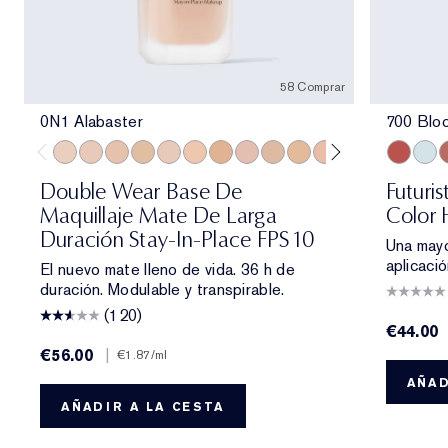
58 Comprar
0N1 Alabaster
700 Blo
0N1 Alabaster
1C0 Shell
1N0 Porcelain
1W0 Warm Porcelain
1C1 Cool Bone
1N1 Ivory Nude
1W1 Bone
1C2 Petal
1N2 Ecru
1W2 Sand
2C0 Cool Vanilla
2W0 Warm Vanil
2C1 Pure B
700 Blo
2N1 Des
709 
2W1
7
Double Wear Base De
Futuri
Maquillaje Mate De Larga
Color
Duración Stay-In-Place FPS 10
Una mayo
aplicaci
El nuevo mate lleno de vida. 36 h de
duración. Modulable y transpirable.
(120)
€44.00
€56.00
|
€1.87
/ml
AÑAD
AÑADIR A LA CESTA