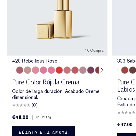
16 Comprar
420 Rebellious Rose
333 Sab
420 Rebellious Rose
826 Modern Muse
260 Eccentric
686 Confident
220 Powerful
816 Carnal
131 Bois De Rose
882 Guilty Pleasure
561 Intense Nude
440 Irresistible
541 LA Noir
697 Renegade
685 Midnigh
360 Fie
333 Sa
608 
404
Pure Color Rújula Crema
Pure C
Labios 
Color de larga duración. Acabado Creme
dimensional.
Creada p
Brillo de
(0)
€48.00
|
€13.71
/g
€47.00
AÑADIR A LA CESTA