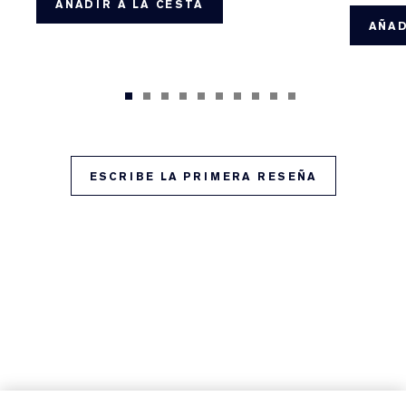
AÑADIR A LA CESTA
AÑAD
ESCRIBE LA PRIMERA RESEÑA