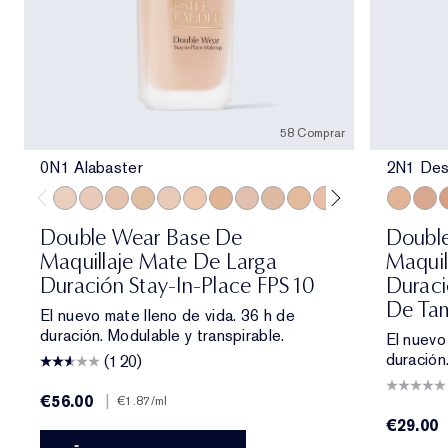
58 Comprar
0N1 Alabaster
2N1 Des
0N1 Alabaster
1C0 Shell
1N0 Porcelain
1W0 Warm Porcelain
1C1 Cool Bone
1N1 Ivory Nude
1W1 Bone
1C2 Petal
1N2 Ecru
1W2 Sand
2C0 Cool Vanilla
2W0 Warm Vanil
2C1 Pure B
2N1 Des
2N1 Des
2C2 
2W1
3
Double Wear Base De
Doubl
Maquillaje Mate De Larga
Maquil
Duración Stay-In-Place FPS 10
Duraci
De Tam
El nuevo mate lleno de vida. 36 h de
duración. Modulable y transpirable.
El nuevo
duración
(120)
€56.00
|
€1.87
/ml
€29.00