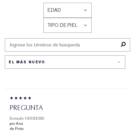
EDAD
FILTRAR
RESEÑAS
TIPO DE PIEL
POR
FILTRAR
EDAD
RESEÑAS
POR
TIPO
DE
PIEL
PREGUNTA
Enviado
10/03/2025
por
Ana
de
Pinto