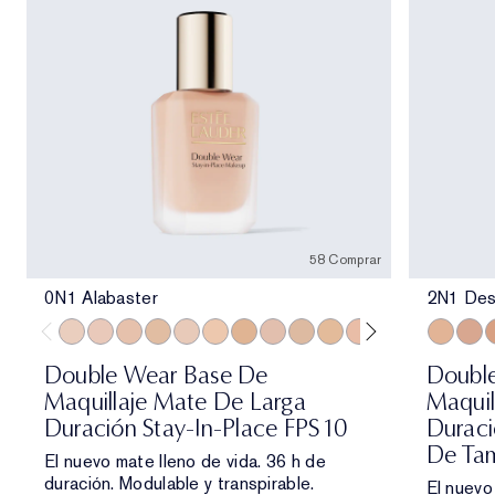
58 Comprar
0N1 Alabaster
2N1 Des
0N1 Alabaster
1C0 Shell
1N0 Porcelain
1W0 Warm Porcelain
1C1 Cool Bone
1N1 Ivory Nude
1W1 Bone
1C2 Petal
1N2 Ecru
1W2 Sand
2C0 Cool Vanilla
2W0 Warm Vanil
2C1 Pure B
2N1 Des
2N1 Des
2C2 
2W1
3
Double Wear Base De
Doubl
Maquillaje Mate De Larga
Maquil
Duración Stay-In-Place FPS 10
Duraci
De Tam
El nuevo mate lleno de vida. 36 h de
duración. Modulable y transpirable.
El nuevo