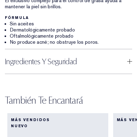
El exclusivo complejo para el control de grasa ayuda a
mantener la piel sin brillos.
FÓRMULA
Sin aceites
Dermatológicamente probado
Oftalmológicamente probado
No produce acné; no obstruye los poros.
Ingredientes Y Seguridad
También Te Encantará
MÁS VENDIDOS
MÁS VE
NUEVO