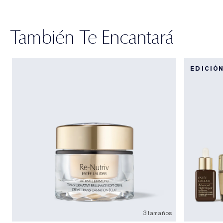
También Te Encantará
EDICIÓ
3 tamaños