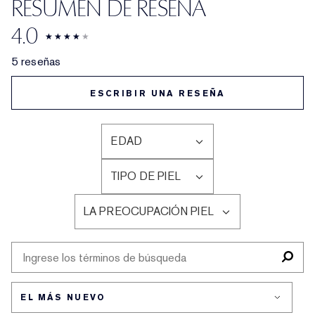
RESUMEN DE RESEÑA
4.0
5 reseñas
ESCRIBIR UNA RESEÑA
EDAD
FILTRAR
RESEÑAS
TIPO DE PIEL
POR
FILTRAR
EDAD
RESEÑAS
LA PREOCUPACIÓN PIEL
POR
FILTRAR
TIPO
RESEÑAS
DE
POR
PIEL
LA
PREOCUPACIÓN
PIEL