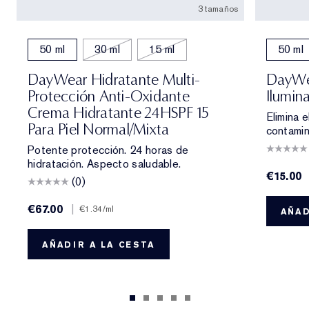
3 tamaños
50 ml
30 ml
15 ml
50 ml
DayWear Hidratante Multi-
DayWe
Protección Anti-Oxidante
Ilumin
Crema Hidratante 24HSPF 15
Elimina e
Para Piel Normal/mixta
contamin
Potente protección. 24 horas de
hidratación. Aspecto saludable.
€15.00
(0)
€67.00
|
€1.34
/ml
AÑAD
AÑADIR A LA CESTA