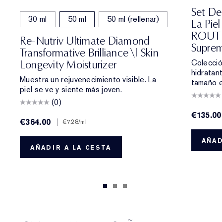
Set De
30 ml
50 ml
50 ml (rellenar)
La Pie
ROUTIN
Re-Nutriv Ultimate Diamond
Supre
Transformative Brilliance \| Skin
Colecció
Longevity Moisturizer
hidratan
Muestra un rejuvenecimiento visible. La
tamaño e
piel se ve y siente más joven.
(0)
€135.00
€364.00
|
€7.28
/ml
AÑAD
AÑADIR A LA CESTA