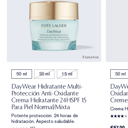
3 tamaños
50 ml
30 ml
15 ml
50 ml
DayWear Hidratante Multi-
DayWea
Protección Anti-Oxidante
Oxidan
Crema Hidratante 24HSPF 15
Creme 
Para Piel Normal/mixta
Crema H
Potente protección. 24 horas de
hidratación. Aspecto saludable.
€67.00