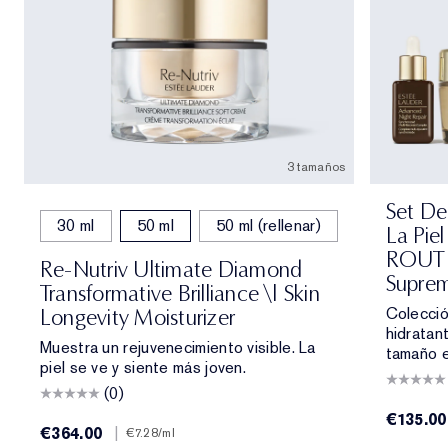
3 tamaños
Set De
30 ml
50 ml
50 ml (rellenar)
La Pie
ROUTIN
Re-Nutriv Ultimate Diamond
Supre
Transformative Brilliance \| Skin
Colecció
Longevity Moisturizer
hidratan
Muestra un rejuvenecimiento visible. La
tamaño e
piel se ve y siente más joven.
(0)
€135.00
€364.00
|
€7.28
/ml