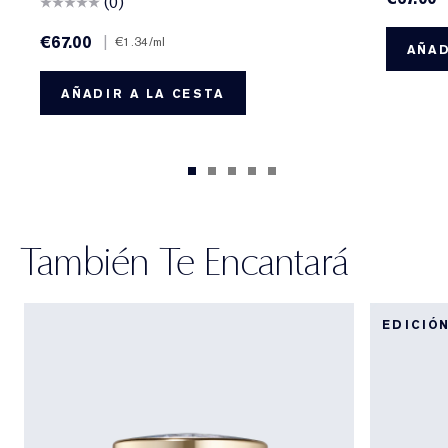
(0)
€67.00
|
€1.34
/ml
AÑAD
AÑADIR A LA CESTA
También Te Encantará
EDICIÓ