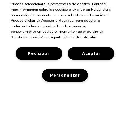
Puedes seleccionar tus preferencias de cookies u obtener
más información sobre las cookies clickando en Personalizar
o en cualquier momento en nuestra Política de Privacidad.
Puedes clickar en Aceptar o Rechazar para aceptar o
rechazar todas las cookies. Puede revocar su
consentimiento en cualquier momento haciendo clic en
“Gestionar cookies” en la parte inferior de este sitio.
Rechazar
Aceptar
¿Necesitas Ayuda?
Contacto
Personalizar
Sobre Estée Lauder
Contactar Fabricante
Compromisos
Información del Envío
Tienda
Empresa
Devoluciones y Cambios
AÑADIR A LA CESTA
Promociones
Glosario de Ingredientes
Preguntas Frecuentes
Privacidad Y Condiciones
Programa Estée Club
Empleo
Chat en Vivo
Política de Privacidad