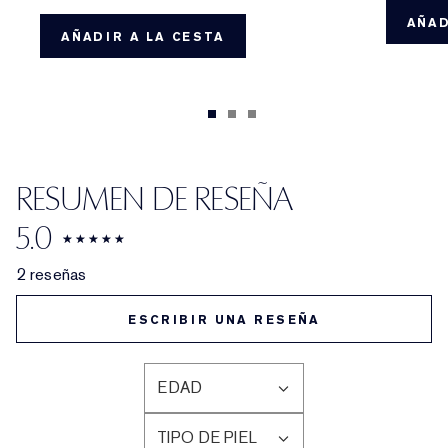
AÑAD
AÑADIR A LA CESTA
RESUMEN DE RESEÑA
5.0
2 reseñas
ESCRIBIR UNA RESEÑA
EDAD
FILTRAR
RESEÑAS
TIPO DE PIEL
POR