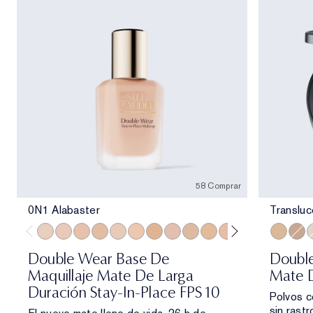
58 Comprar
0N1 Alabaster
Translu
0N1 Alabaster
1C0 Shell
1N0 Porcelain
1W0 Warm Porcelain
1C1 Cool Bone
1N1 Ivory Nude
1W1 Bone
1C2 Petal
1N2 Ecru
1W2 Sand
2C0 Cool Vanilla
2W0 Warm Vanil
2C1 Pure B
Transluc
2N1 Des
Trans
2W1
T
Double Wear Base De
Double
Maquillaje Mate De Larga
Mate D
Duración Stay-In-Place FPS 10
Polvos c
sin rastr