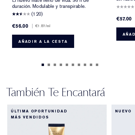
El nuevo mate lleno de vida. 36 h de
duración. Modulable y transpirable.
(120)
€57.00
€56.00
|
€1.87
/ml
AÑAD
AÑADIR A LA CESTA
También Te Encantará
ÚLTIMA OPORTUNIDAD
NUEVO
MÁS VENDIDOS