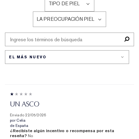
TIPO DE PIEL
POR
FILTRAR
EDAD
RESEÑAS
LA PREOCUPACIÓN PIEL
POR
FILTRAR
TIPO
RESEÑAS
DE
POR
PIEL
LA
PREOCUPACIÓN
PIEL
UN ASCO
Enviado
22/05/2026
por
Celia
de
España
¿Recibiste algún incentivo o recompensa por esta
reseña?
No