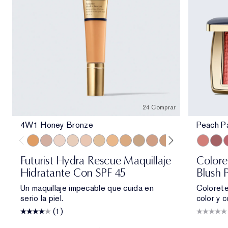
24 Comprar
4W1 Honey Bronze
Peach P
4W1 Honey Bronze
3C2 Pebble
1N0 Porcelain
1N2 Ecru
2C3 Fresco
1W2 Sand
2W1 Dawn
3W1 Tawny
3W2 Cashew
3N2 Wheat
4N1 Shell Beige
5W1 Bronze
5W2 Rich C
Peach Pa
6N2 Mo
Rebe
6W1
P
Futurist Hydra Rescue Maquillaje
Colore
Hidratante Con SPF 45
Blush 
Un maquillaje impecable que cuida en
Colorete
serio la piel.
color y 
(1)