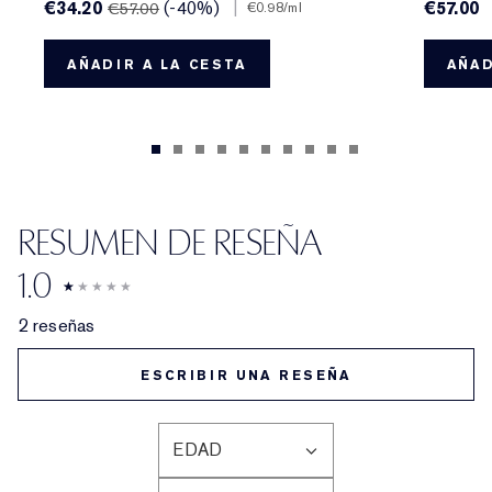
€34.20
(-40%)
|
€57.00
€57.00
€0.98
/ml
AÑADIR A LA CESTA
AÑAD
RESUMEN DE RESEÑA
1.0
2 reseñas
ESCRIBIR UNA RESEÑA
EDAD
FILTRAR
RESEÑAS