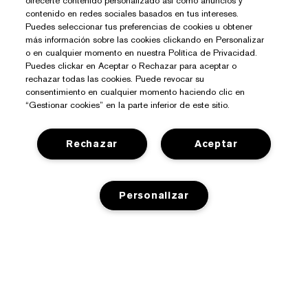
ofrecerte contenido personalizado así como anuncios y
contenido en redes sociales basados en tus intereses.
Puedes seleccionar tus preferencias de cookies u obtener
más información sobre las cookies clickando en Personalizar
o en cualquier momento en nuestra Política de Privacidad.
Puedes clickar en Aceptar o Rechazar para aceptar o
rechazar todas las cookies. Puede revocar su
consentimiento en cualquier momento haciendo clic en
“Gestionar cookies” en la parte inferior de este sitio.
Rechazar
Aceptar
¿Necesitas Ayuda?
Contacto
Sobre Estée Lauder
Personalizar
Contactar Fabricante
Compromisos
Información del Envío
Tienda
Empresa
Devoluciones y Cambios
AGOTADO
Promociones
Glosario de Ingredientes
Preguntas Frecuentes
Privacidad Y Condiciones
Programa Estée Club
Empleo
Chat en Vivo