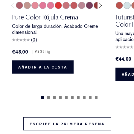
420 Rebellious Rose
826 Modern Muse
260 Eccentric
686 Confident
220 Powerful
816 Carnal
131 Bois De Rose
882 Guilty Pleasure
561 Intense Nude
440 Irresistible
541 LA Noir
697 Renegade
685 Midnigh
700 Blo
360 Fie
709 
608 
7
Pure Color Rújula Crema
Futuri
Color
Color de larga duración. Acabado Creme
dimensional.
Una mayo
aplicaci
(0)
€48.00
|
€13.71
/g
€44.00
AÑADIR A LA CESTA
AÑAD
ESCRIBE LA PRIMERA RESEÑA