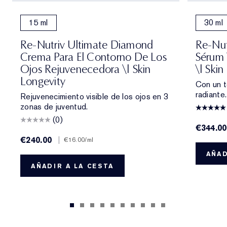
15 ml
30 ml
Re-Nutriv Ultimate Diamond
Re-Nut
Crema Para El Contorno De Los
Sérum 
Ojos Rejuvenecedora \| Skin
\| Skin
Longevity
Con un t
radiante
Rejuvenecimiento visible de los ojos en 3
zonas de juventud.
(0)
€344.00
€240.00
|
€16.00
/ml
AÑAD
AÑADIR A LA CESTA