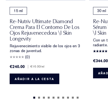
15 ml
30 ml
Re-Nutriv Ultimate Diamond
Re-Nut
Crema Para El Contorno De Los
Sérum 
Ojos Rejuvenecedora \| Skin
\| Skin
Longevity
Con un t
radiante
Rejuvenecimiento visible de los ojos en 3
zonas de juventud.
(0)
€344.00
€240.00
|
€16.00
/ml
AÑAD
AÑADIR A LA CESTA