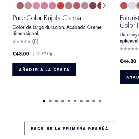
420 Rebellious Rose
826 Modern Muse
260 Eccentric
686 Confident
220 Powerful
816 Carnal
131 Bois De Rose
882 Guilty Pleasure
561 Intense Nude
440 Irresistible
541 LA Noir
697 Renegade
685 Midnigh
700 Blo
360 Fie
709 
608 
7
Pure Color Rújula Crema
Futuri
Color
Color de larga duración. Acabado Creme
dimensional.
Una mayo
aplicaci
(0)
€48.00
|
€13.71
/g
€44.00
AÑADIR A LA CESTA
AÑAD
ESCRIBE LA PRIMERA RESEÑA