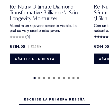
Re-Nutriv Ultimate Diamond
Re-Nut
Transformative Brilliance \| Skin
Sérum 
Longevity Moisturizer
\| Skin
Muestra un rejuvenecimiento visible. La
Con un t
piel se ve y siente más joven.
radiante
(0)
€364.00
|
€344.00
€7.28
/ml
AÑADIR A LA CESTA
AÑAD
ESCRIBE LA PRIMERA RESEÑA