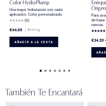
Color HydraPlump
Enriqu
Origen
Una mayor hidratación con cada
aplicación. Color personalizado.
Para una
de base 
(0)
ciencia.
€44.00
|
€15.71
/g
€34.20
AÑADIR A LA CESTA
AÑAD
También Te Encantará