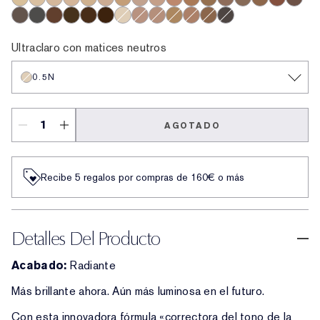
1N
1W
1C
2N
2W
2C
3W
0.5C
3C
3N
4N
5N
6.5N
5.5N
5C
5W
6C
7W
9N
6N
7C
7N
8N
0.5N
2.5C
3.5C
4W
4C
6W
8C
Ultraclaro con matices neutros
0.5N
AGOTADO
Recibe 5 regalos por compras de 160€ o más
Detalles Del Producto
Acabado:
Radiante
Más brillante ahora. Aún más luminosa en el futuro.
Con esta innovadora fórmula «correctora del tono de la