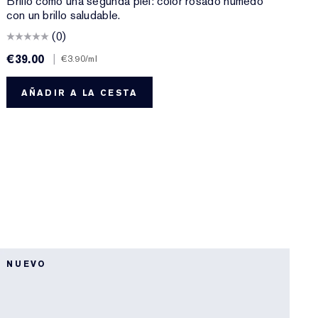
Brillo como una segunda piel: color rosado húmedo
U
con un brillo saludable.
(0)
€39.00
|
€
€3.90
/ml
AÑADIR A LA CESTA
NUEVO
Ú
M