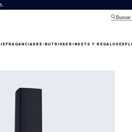
A.
Buscar
JE
FRAGANCIAS
RE-NUTRIV
AERIN
SETS Y REGALOS
EXPL