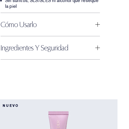
Sin sulfitos, SLS/SLES ni alcohol que reseque
la piel
Cómo Usarlo
Ingredientes Y Seguridad
NUEVO
Ú
M