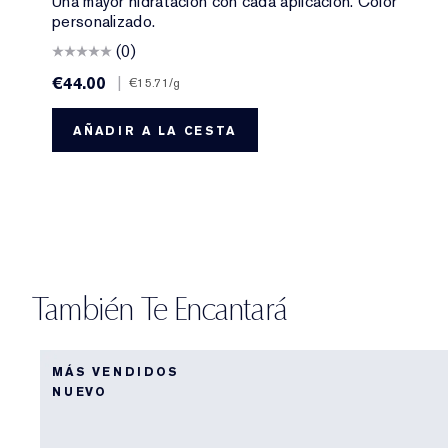
Una mayor hidratación con cada aplicación. Color
personalizado.
(0)
€44.00
|
€15.71
/g
AÑADIR A LA CESTA
También Te Encantará
MÁS VENDIDOS
NUEVO