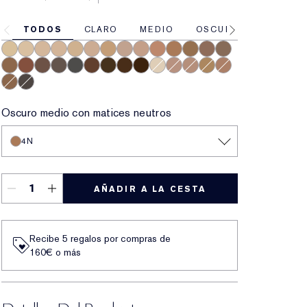
TODOS
CLARO
MEDIO
OSCURO
1N
1W
1C
2N
2W
2C
3W
0.5C
3C
3N
4N
5N
6.5N
5.5N
5C
5W
6C
7W
9N
6N
7C
7N
8N
0.5N
2.5C
3.5C
4W
4C
6W
8C
Oscuro medio con matices neutros
4N
AÑADIR A LA CESTA
Recibe 5 regalos por compras de
160€ o más