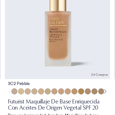
29 Comprar
3C2 Pebble
3C2 Pebble
1C1 Cool Bone
1N1 Ivory Nude
0N1 Alabaster
2W1 Dawn
1W1 Bone
2N1 Desert Beige
1N2 Ecru
3W1 Tawny
3N1 Ivory Beige
3N2 Wheat
2C0 Cool Vanilla
4N2 Spiced 
4N1 Shell
4C3 S
2
Futurist Maquillaje De Base Enriquecida
Con Aceites De Origen Vegetal SPF 20