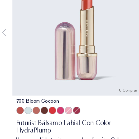
8 Comprar
700 Bloom Cocoon
700 Bloom Cocoon
709 Sheer Oasis
708 Rosewood Rescue
704 Clove Cushion
701 Cherry Glow
706 Raspberry Revival
705 Petal Boost
705 Blush Renewal
Futurist Bálsamo Labial Con Color
HydraPlump