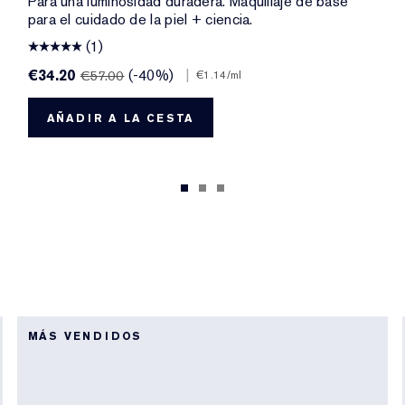
Para una luminosidad duradera. Maquillaje de base
para el cuidado de la piel + ciencia.
(1)
€34.20
(-40%)
|
€57.00
€1.14
/ml
AÑADIR A LA CESTA
MÁS VENDIDOS